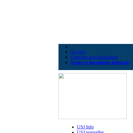
Accueil
Chercher une publication
Textes et documents intégrals
USJ Info
USJ nouvelles