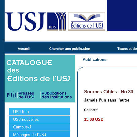
Accueil
Chercher une publication
Textes et d
Publications
Sources-Cibles - No 30
Jamais l’un sans l’autre
Collectif
USJ Info
15.00 USD
USJ nouvelles
Campus-J
Mélanges de l'USJ