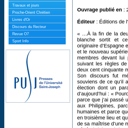
Travaux et jours
Ouvrage publié en
: 
Proche-Orient Chrétien
Livres d'Or
Éditeur
: Éditions de l
Discours du Recteur
« …À la fin de la deu
Revue O7
blanche sortit et c
Sport Info
originaire d’Espagne e
et le nouveau supérie
membres devant lui 
suivant les règles de
deux cent cinquante 
Son discours fut mé
souviens de ce qu’il 
élection dont un par
d’aujourd’hui : « Pour
parce que j’ai passé 
aux Philippines, parce
humaines et parce que
en troisième lieu et q
de sa maîtrise d’une 