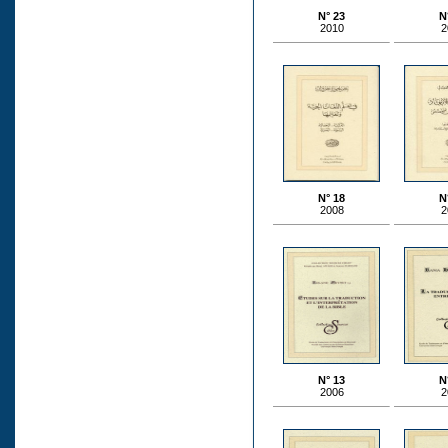
N° 23
N
2010
2
N° 18
N
2008
2
N° 13
N
2006
2