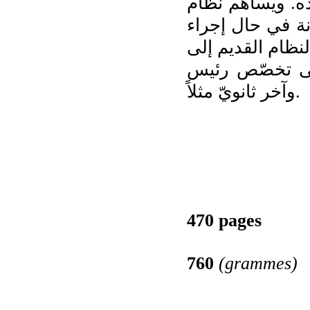
"ه. ويساهم نظام
نة في حال إجراء
نظام القديم إلى
على تخصّص رئيس
وآخر ثانويّ مثلاً.
470 pages
760
(grammes)