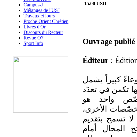
15.00 USD
Campus-J
Mélanges de l'USJ
Travaux et jours
Proche-Orient Chrétien
Livres d'Or
Discours du Recteur
Revue O7
Ouvrage publié
Sport Info
Éditeur
: Édition
اءً كبيراً يشمل
ها تكمن في تعدّد
ّص واحد هو
لتخصّصات الأخرى
 لا تسمح بتقديم
ح المجال أمام