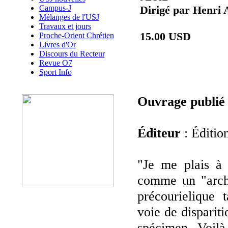
Campus-J
Dirigé par Henr
Mélanges de l'USJ
Travaux et jours
15.00 USD
Proche-Orient Chrétien
Livres d'Or
Discours du Recteur
Revue O7
Sport Info
Ouvrage publié
Éditeur
: Édition
"Je me plais à
comme un "arché
précourielique 
voie de disparit
spécimen. Voil