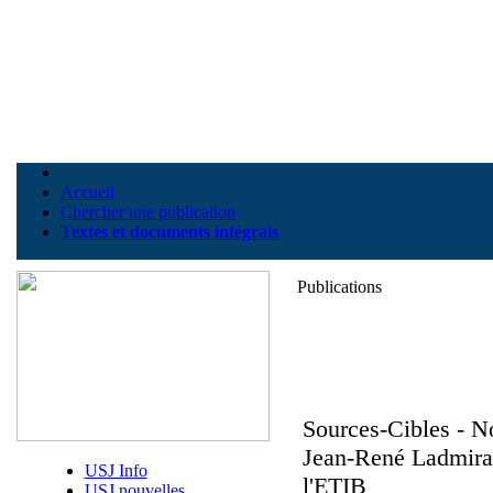
Accueil
Chercher une publication
Textes et documents intégrals
Publications
Sources-Cibles - N
Jean-René Ladmiral,
USJ Info
l'ETIB
USJ nouvelles