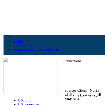
Accueil
Chercher une publication
Textes et documents intégrals
Publications
Sources-Cibles - No 21
الترجميّة تقرع باب العلم
May AKL
USJ Info
USJ nouvelles