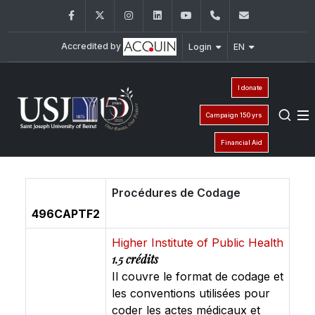
Facebook
Twitter
Instagram
LinkedIn
YouTube
+961 (1) 421 235
fm@usj.edu
Accredited by
Login
EN
I donate
Campaign 150 yrs
Financial Aid
Procédures de Codage
496CAPTF2
Higher Institute of Public Health
1.5 crédits
Il couvre le format de codage et
les conventions utilisées pour
coder les actes médicaux et