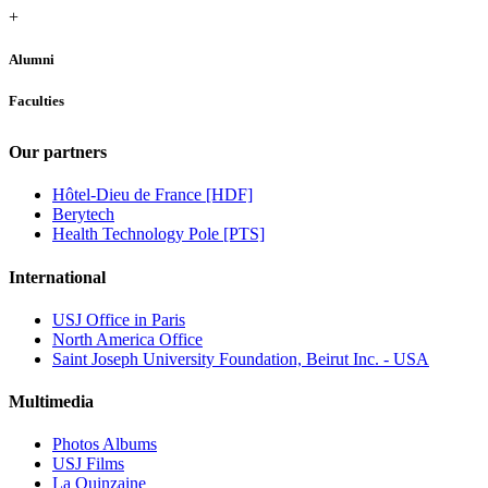
+
Alumni
Faculties
Our partners
Hôtel-Dieu de France [HDF]
Berytech
Health Technology Pole [PTS]
International
USJ Office in Paris
North America Office
Saint Joseph University Foundation, Beirut Inc. - USA
Multimedia
Photos Albums
USJ Films
La Quinzaine