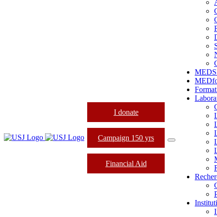
MEDS
MEDfo
Format
Labora
I donate
Campaign 150 yrs
Financial Aid
Recher
Institu