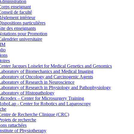
Administration
Corps enseignant
Conseil de faculté
Règlement intérieur
Dispositions particulières
Site des enseignants
Notations pour Promotion
Calendrier universitaire
IM
lio
ions
toires
Center Jacques Loiselet for Medical Genetics and Genomics
Laboratory of Biomechanics and Medical Imaging
Laboratory of Oncology and Carcinogenic Agents
Laboratory of Research in Neuroscience
Laboratory of Research in Physiology and Pathophysiology
Laboratory of Histopathology
Microdex – Center for Microsurgery Training
RoboLap - Center for Robotics and Laparoscopy
che
Centre de Recherche Clinique (CRC)
Projets de recherche
tions rattachées
Institute of Physiotherapy