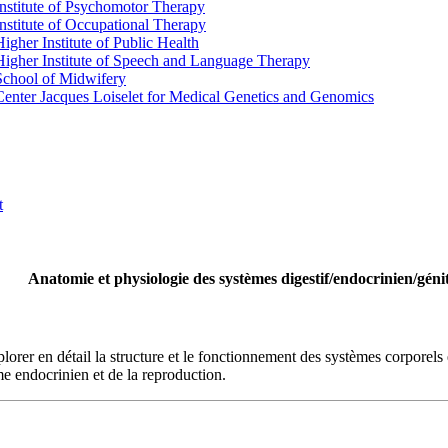
Institute of Psychomotor Therapy
Institute of Occupational Therapy
Higher Institute of Public Health
Higher Institute of Speech and Language Therapy
School of Midwifery
Center Jacques Loiselet for Medical Genetics and Genomics
t
Anatomie et physiologie des systèmes digestif/endocrinien/géni
rer en détail la structure et le fonctionnement des systèmes corporels e
me endocrinien et de la reproduction.