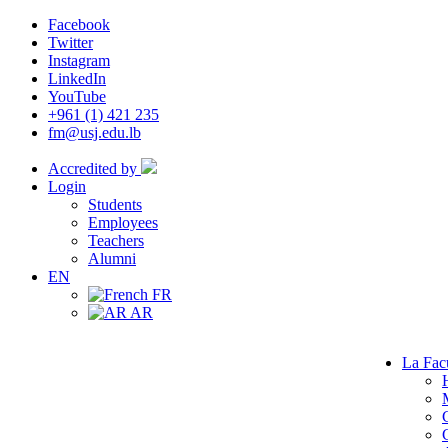
Facebook
Twitter
Instagram
LinkedIn
YouTube
+961 (1) 421 235
fm@usj.edu.lb
Accredited by
Login
Students
Employees
Teachers
Alumni
EN
FR
AR
La Fac