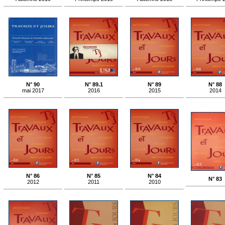
N° 90
N° 89.1
N° 89
N° 88
mai 2017
2016
2015
2014
N° 86
N° 85
N° 84
N° 83
2012
2011
2010