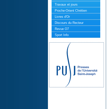
Travaux et jours
Proche-Orient Chrétien
Livres d'Or
Discours du Recteur
Revue O7
Sport Info