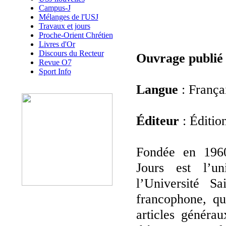
Campus-J
Mélanges de l'USJ
Travaux et jours
Proche-Orient Chrétien
Livres d'Or
Discours du Recteur
Ouvrage publié
Revue O7
Sport Info
Langue
: França
Éditeur
: Éditio
Fondée en 1960
Jours est l’u
l’Université S
francophone, qu
articles généra