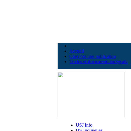
Accueil
Chercher une publication
Textes et documents intégrals
USJ Info
USJ nouvelles