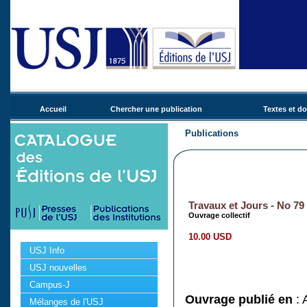
Accueil
Chercher une publication
Textes et d
Publications
Travaux et Jours - No 79
Ouvrage collectif
10.00 USD
USJ Info
USJ nouvelles
Campus-J
Ouvrage publié en
: 
Mélanges de l'USJ