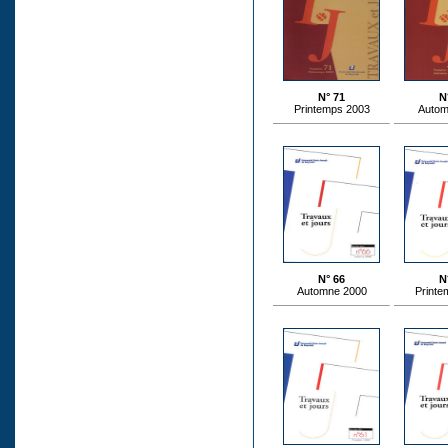
N° 71
N
Printemps 2003
Autom
N° 66
N
Automne 2000
Printe