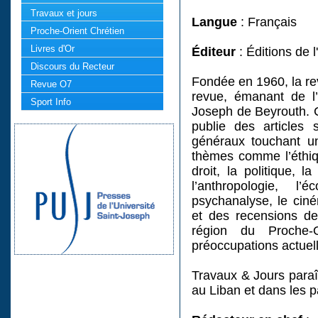
Travaux et jours
Langue
: Français
Proche-Orient Chrétien
Livres d'Or
Éditeur
: Éditions de 
Discours du Recteur
Fondée en 1960, la re
Revue O7
revue, émanant de l’
Sport Info
Joseph de Beyrouth. C
publie des articles 
généraux touchant un
thèmes comme l’éthique
droit, la politique, l
l’anthropologie, l’
psychanalyse, le cinéma
et des recensions de 
région du Proche-
préoccupations actuell
Travaux & Jours paraît
au Liban et dans les 