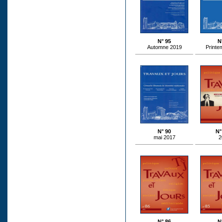
N° 95
N
Automne 2019
Printe
N° 90
N°
mai 2017
2
N° 86
N