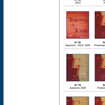
2012
2
N° 81
N
Automne - Hiver 2009
Printemps
N° 76
N
Automne 2005
Printe