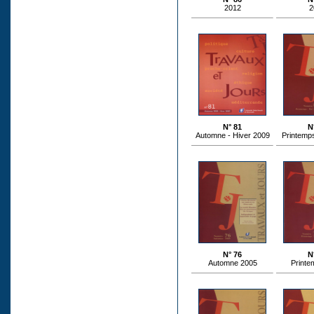
2012
2
N° 81
N
Automne - Hiver 2009
Printemps
N° 76
N
Automne 2005
Printe