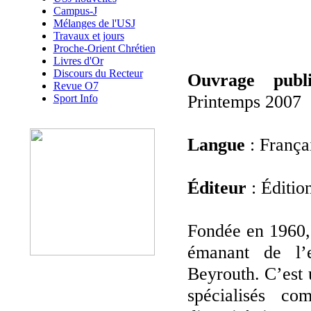
Campus-J
Mélanges de l'USJ
Travaux et jours
Proche-Orient Chrétien
Livres d'Or
Discours du Recteur
Ouvrage publ
Revue O7
Printemps 2007
Sport Info
Langue
: França
Éditeur
: Éditio
Fondée en 1960, 
émanant de l’e
Beyrouth. C’est 
spécialisés c