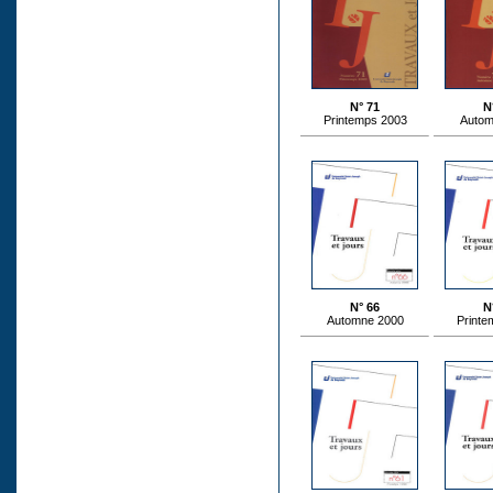
N° 71
N
Printemps 2003
Autom
N° 66
N
Automne 2000
Printe