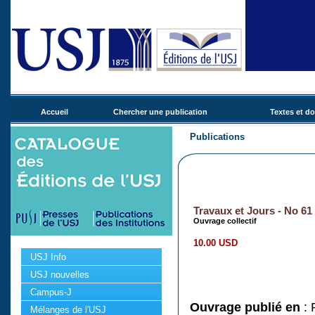
Accueil
Chercher une publication
Textes et d
Publications
Travaux et Jours - No 61
Ouvrage collectif
10.00 USD
USJ Info
USJ nouvelles
Campus-J
Ouvrage publié en
: 
Mélanges de l'USJ