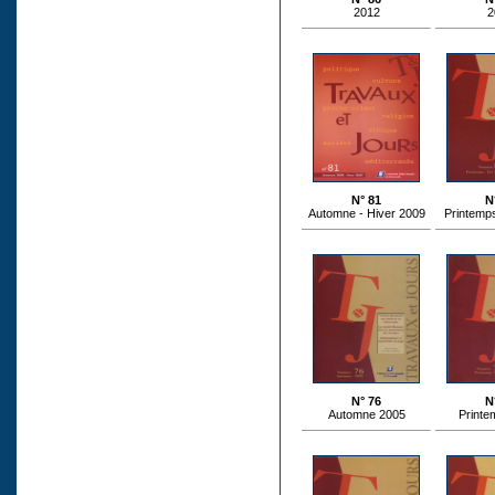
2012
2
N° 81
N
Automne - Hiver 2009
Printemps
N° 76
N
Automne 2005
Printe