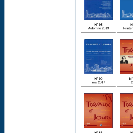
N° 95
N
Automne 2019
Printe
N° 90
N°
mai 2017
2
N° 86
N