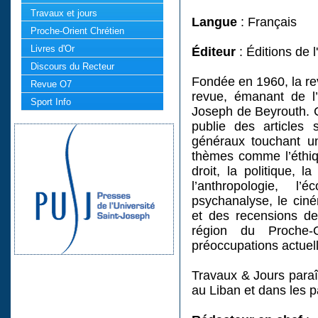
Travaux et jours
Langue
: Français
Proche-Orient Chrétien
Livres d'Or
Éditeur
: Éditions de 
Discours du Recteur
Fondée en 1960, la re
Revue O7
revue, émanant de l’
Sport Info
Joseph de Beyrouth. C
publie des articles 
généraux touchant un
thèmes comme l’éthique
droit, la politique, l
l’anthropologie, l’
psychanalyse, le cinéma
et des recensions de 
région du Proche-
préoccupations actuell
Travaux & Jours paraît
au Liban et dans les 