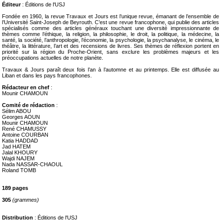
Éditeur
: Éditions de l'USJ
Fondée en 1960, la revue Travaux et Jours est l’unique revue, émanant de l’ensemble de
l’Université Saint-Joseph de Beyrouth. C’est une revue francophone, qui publie des articles
spécialisés comme des articles généraux touchant une diversité impressionnante de
thèmes comme l’éthique, la religion, la philosophie, le droit, la politique, la médecine, la
santé, la société, l’anthropologie, l’économie, la psychologie, la psychanalyse, le cinéma, le
théâtre, la littérature, l’art et des recensions de livres. Ses thèmes de réflexion portent en
priorité sur la région du Proche-Orient, sans exclure les problèmes majeurs et les
préoccupations actuelles de notre planète.
Travaux & Jours paraît deux fois l’an à l’automne et au printemps. Elle est diffusée au
Liban et dans les pays francophones.
Rédacteur en chef
:
Mounir CHAMOUN
Comité de rédaction
:
Sélim ABOU
Georges AOUN
Mounir CHAMOUN
René CHAMUSSY
Antoine COURBAN
Katia HADDAD
Jad HATEM
Jalal KHOURY
Wajdi NAJEM
Nada NASSAR-CHAOUL
Roland TOMB
189 pages
305
(grammes)
Distribution
: Éditions de l'USJ