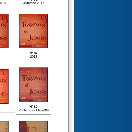
2018
Automne 2017
N° 87
2013
N° 82
Printemps - Été 2009