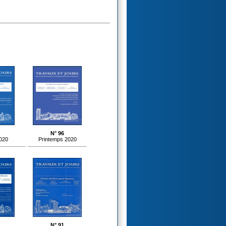
N° 96
020
Printemps 2020
N° 91