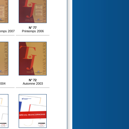
N° 77
temps 2007
Printemps 2006
N° 72
2004
Automne 2003