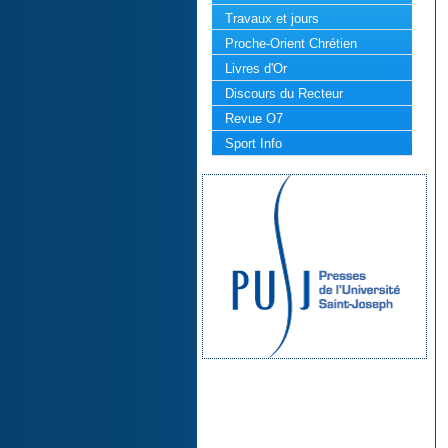
Travaux et jours
Proche-Orient Chrétien
Livres d'Or
Discours du Recteur
Revue O7
Sport Info