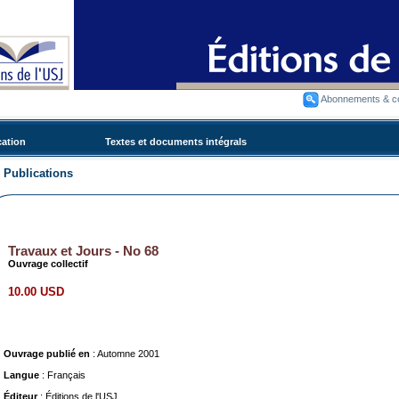
Abonnements & 
cation
Textes et documents intégrals
Publications
Travaux et Jours - No 68
Ouvrage collectif
10.00 USD
Ouvrage publié en
: Automne 2001
Langue
: Français
Éditeur
: Éditions de l'USJ