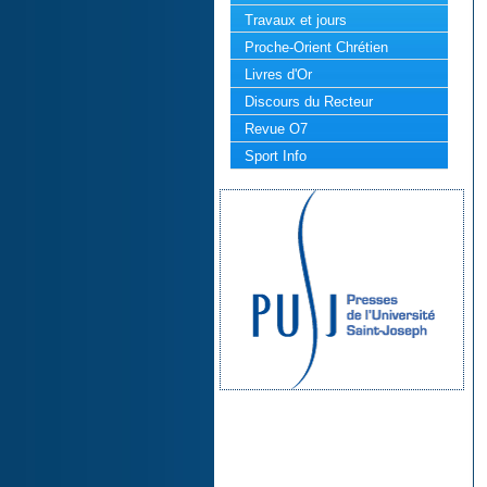
Travaux et jours
Proche-Orient Chrétien
Livres d'Or
Discours du Recteur
Revue O7
Sport Info