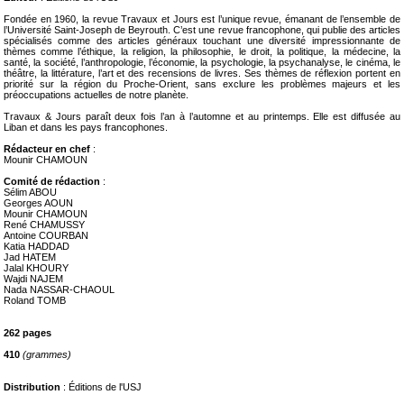
Fondée en 1960, la revue Travaux et Jours est l’unique revue, émanant de l’ensemble de
l’Université Saint-Joseph de Beyrouth. C’est une revue francophone, qui publie des articles
spécialisés comme des articles généraux touchant une diversité impressionnante de
thèmes comme l’éthique, la religion, la philosophie, le droit, la politique, la médecine, la
santé, la société, l’anthropologie, l’économie, la psychologie, la psychanalyse, le cinéma, le
théâtre, la littérature, l’art et des recensions de livres. Ses thèmes de réflexion portent en
priorité sur la région du Proche-Orient, sans exclure les problèmes majeurs et les
préoccupations actuelles de notre planète.
Travaux & Jours paraît deux fois l’an à l’automne et au printemps. Elle est diffusée au
Liban et dans les pays francophones.
Rédacteur en chef
:
Mounir CHAMOUN
Comité de rédaction
:
Sélim ABOU
Georges AOUN
Mounir CHAMOUN
René CHAMUSSY
Antoine COURBAN
Katia HADDAD
Jad HATEM
Jalal KHOURY
Wajdi NAJEM
Nada NASSAR-CHAOUL
Roland TOMB
262 pages
410
(grammes)
Distribution
: Éditions de l'USJ