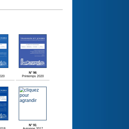
N° 96
020
Printemps 2020
N° 91
2018
Automne 2017