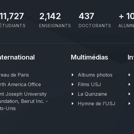
11,727
2,142
437
+
1
ÉTUDIANTS
ENSEIGNANTS
DOCTORANTS
ALUMN
nternational
Multimédias
In
eau de Paris
Albums photos
th America Office
Films USJ
nt Joseph University
La Quinzaine
ndation, Beirut Inc. -
Hymne de l'USJ
ts-Unis