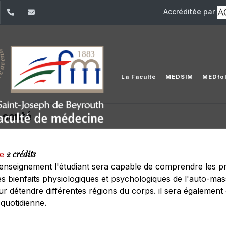
Accréditée par
dIn
YouTube
+961 (1) 421 235
fm@usj.edu.lb
La Faculté
MEDSIM
MEDfol
 santé
2 crédits
ie
 d'enseignement l'étudiant sera capable de comprendre les 
les bienfaits physiologiques et psychologiques de l'auto-mas
 détendre différentes régions du corps. il sera également é
quotidienne.