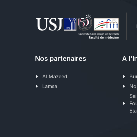
Nos partenaires
A l'I
Al Mazeed
Bur
Lamsa
Nor
Sai
Fou
Éta