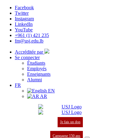
Facebook
Twitter
Instagram
LinkedIn
YouTube
+961 (1) 421 235
fm@usj.edu.lb
Accréditée par
Se connecter
Étudiants
Employés
Enseignants
Alumni
FR
EN
AR
Je fais un don
Campagne 150 ans