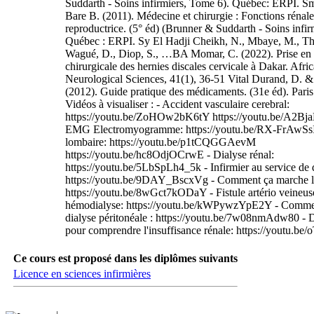
Suddarth - Soins infirmiers, Tome 6). Québec: ERPI. Sm
Bare B. (2011). Médecine et chirurgie : Fonctions rénale
reproductrice. (5° éd) (Brunner & Suddarth - Soins infir
Québec : ERPI. Sy El Hadji Cheikh, N., Mbaye, M., Th
Wagué, D., Diop, S., …BA Momar, C. (2022). Prise en
chirurgicale des hernies discales cervicale à Dakar. Afri
Neurological Sciences, 41(1), 36-51 Vital Durand, D. &
(2012). Guide pratique des médicaments. (31e éd). Paris
Vidéos à visualiser : - Accident vasculaire cerebral:
https://youtu.be/ZoHOw2bK6tY https://youtu.be/A2B
EMG Electromyogramme: https://youtu.be/RX-FrAwSsI
lombaire: https://youtu.be/p1tCQGGAevM
https://youtu.be/hc8OdjOCrwE - Dialyse rénal:
https://youtu.be/5LbSpLh4_5k - Infirmier au service de 
https://youtu.be/9DAY_BscxVg - Comment ça marche l
https://youtu.be/8wGct7kODaY - Fistule artério veineus
hémodialyse: https://youtu.be/kWPywzYpE2Y - Commen
dialyse péritonéale : https://youtu.be/7w08nmAdw80 - 
pour comprendre l'insuffisance rénale: https://youtu.be
Ce cours est proposé dans les diplômes suivants
Licence en sciences infirmières