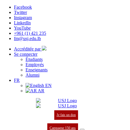
Facebook
Twitter
Instagram
LinkedIn
YouTube
+961 (1) 421 235
fm@usj.edu.lb
Accréditée par
Se connecter
Étudiants
Employés
Enseignants
Alumni
FR
EN
AR
Je fais un don
Campagne 150 ans