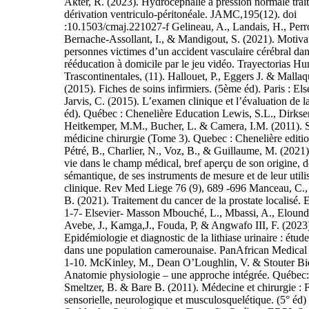
Akter, R. (2023). Hydrocéphalie à pression normale trait
dérivation ventriculo-péritonéale. JAMC,195(12). doi
:10.1503/cmaj.221027-f Gelineau, A., Landais, H., Perr
Bernache-Assollant, I., & Mandigout, S. (2021). Motiva
personnes victimes d’un accident vasculaire cérébral dan
rééducation à domicile par le jeu vidéo. Trayectorias H
Trascontinentales, (11). Hallouet, P., Eggers J. & Malla
(2015). Fiches de soins infirmiers. (5ème éd). Paris : E
Jarvis, C. (2015). L’examen clinique et l’évaluation de l
éd). Québec : Chenelière Education Lewis, S.L., Dirkse
Heitkemper, M.M., Bucher, L. & Camera, I.M. (2011). So
médicine chirurgie (Tome 3). Quebec : Chenelière editio
Pétré, B., Charlier, N., Voz, B., & Guillaume, M. (2021)
vie dans le champ médical, bref aperçu de son origine, d
sémantique, de ses instruments de mesure et de leur utili
clinique. Rev Med Liege 76 (9), 689 -696 Manceau, C.,
B. (2021). Traitement du cancer de la prostate localisé
1-7- Elsevier- Masson Mbouché, L., Mbassi, A., Elound
Avebe, J., Kamga,J., Fouda, P, & Angwafo III, F. (2023
Epidémiologie et diagnostic de la lithiase urinaire : étude
dans une population camerounaise. PanAfrican Medical 
1-10. McKinley, M., Dean O’Loughlin, V. & Stouter Bid
Anatomie physiologie – une approche intégrée. Québec:
Smeltzer, B. & Bare B. (2011). Médecine et chirurgie : 
sensorielle, neurologique et musculosquelétique. (5° éd