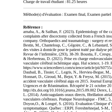
Charge de travail étudiant : 81.25 heures
Méthode(s) d'évaluation : Examen final, Examen partiel
Référence :
arnaba, A., & Sailhan, F. (2023). Epidemiology of the c
complaints after discectomy collected from a French ins
company. Orthopaedics and traumatology : surgery et re
Bestin, M., Chanteloup, C., Gégoire, C., & Lebastard, S.
des visites à domicile pour le patient traité par dialyse pé
Revue de l’infirmière, (293), 38-39. Boustia, F., Crespy,
& Herbreteau, D. (2021). Prise en charge endovasculaire
vasculaire cérébral ischémique aigu. Hal science, 1-19.
https://www.sciencedirect.com/science/article/pii/S07
Daubail, B., Tissier, C., Legris, N., Hervieu-Begue, M., R
Honnart, D., Giroud, M., Bejot, Y. & Freysz, M. (2015).
accident vasculaire cérébral aigu en 2015. Journal Euro
Urgences et de Réanimation. Récupéré le 21 octobre 20
http://dx.doi.org/10.1016/j.jeurea.2015.09.002 Derex, 
L. (2014). Anticoagulants oraux directs, fibrillation atria
vasculaires cérébraux. Pratique Neurologique - FMC, 5,
Doyon,O., & Longré, S. (2016). Evaluation Clinique d
symptomatique. Québec : ERPI. Fereshtehnejad, S-M., 