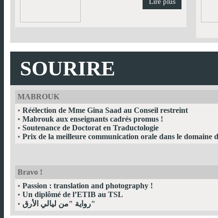
Lire plus
SOURIRE
MABROUK
•
Réélection de Mme Gina Saad au Conseil restreint
•
Mabrouk aux enseignants cadrés promus !
•
Soutenance de Doctorat en Traductologie
•
Prix de la meilleure communication orale dans le domaine 
Bravo !
•
Passion : translation and photography !
•
Un diplômé de l’ETIB au TSL
•
رواية "من ليالي الأرق"