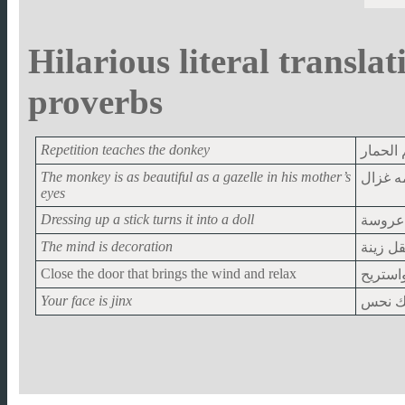
Hilarious literal transla
proverbs
Repetition teaches the donkey
م الحمار
The monkey is as beautiful as a gazelle in his mother’s
ه غزال
eyes
Dressing up a stick turns it into a doll
 عروسة
The mind is decoration
قل زينة
Close the door that brings the wind and relax
واستريح
Your face is jinx
ك نحس