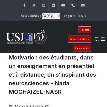
Facebook
Twitter
Instagram
LinkedIn
YouTube
+961 (1) 421 000
info@usj.e
Accredited by
Login
EN
I donate
Campaign 150 yrs
Financial Aid
Motivation des étudiants, dans
un enseignement en présentiel
et à distance, en s’inspirant des
neurosciences - Nada
MOGHAIZEL-NASR
Mardi 20 Avril 2021